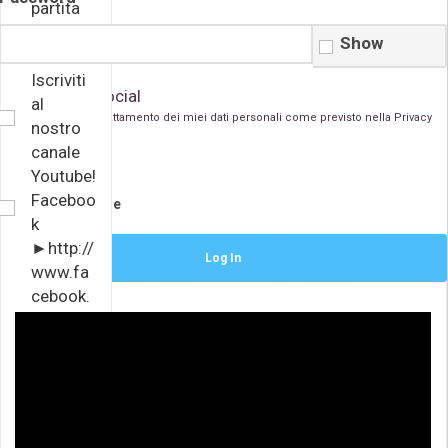
partita
di Tier
Show
10
Iscriviti
Accedi con i Social
al
Acconsento al trattamento dei miei dati personali come previsto nella
Privacy
nostro
Policy
canale
Youtube!
Faceboo
Remember Me
k
►http://
www.fa
cebook.
com/Str
eamEat
Twitch
►http://
www.twi
tch.tv/st