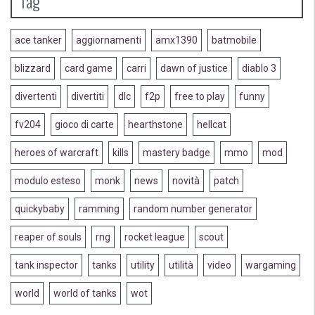
Tag
ace tanker
aggiornamenti
amx1390
batmobile
blizzard
card game
carri
dawn of justice
diablo 3
divertenti
divertiti
dlc
f2p
free to play
funny
fv204
gioco di carte
hearthstone
hellcat
heroes of warcraft
kills
mastery badge
mmo
mod
modulo esteso
monk
news
novità
patch
quickybaby
ramming
random number generator
reaper of souls
rng
rocket league
scout
tank inspector
tanks
utility
utilità
video
wargaming
world
world of tanks
wot