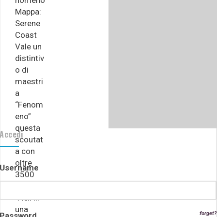
nomeno
Mappa:
Serene
Coast
Vale un
distintiv
o di
maestri
a
“Fenom
eno”
questa
Accedi
scoutat
a con
oltre
Username
3500
danni e
4 kill in
una
forget?
Password