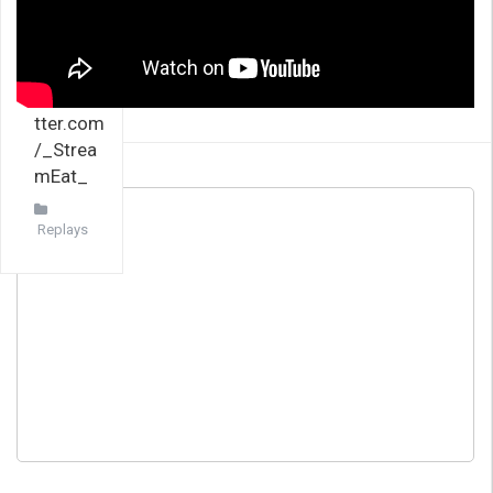
reameat
Twitter
►http://
www.twi
tter.com
/_Strea
mEat_
Replays