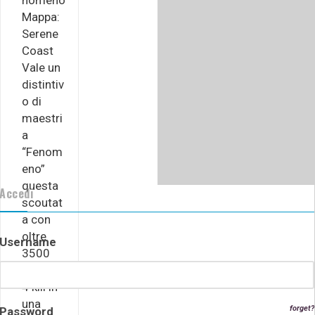
nomeno
Mappa:
Serene
Coast
Vale un
distintiv
o di
maestri
a
“Fenom
eno”
questa
Accedi
scoutat
a con
oltre
Username
3500
danni e
4 kill in
una
forget?
Password