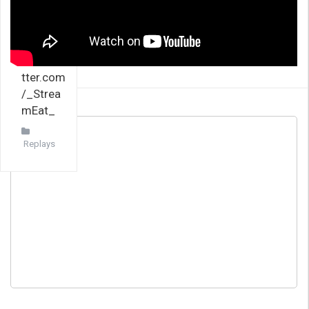
reameat
Twitter
►http://
www.twi
tter.com
/_Strea
mEat_
Replays