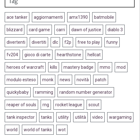
ace tanker
aggiornamenti
amx1390
batmobile
blizzard
card game
carri
dawn of justice
diablo 3
divertenti
divertiti
dlc
f2p
free to play
funny
fv204
gioco di carte
hearthstone
hellcat
heroes of warcraft
kills
mastery badge
mmo
mod
modulo esteso
monk
news
novità
patch
quickybaby
ramming
random number generator
reaper of souls
rng
rocket league
scout
tank inspector
tanks
utility
utilità
video
wargaming
world
world of tanks
wot