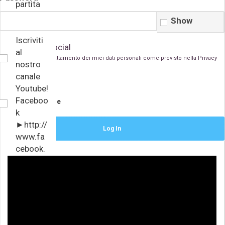
partita
di Tier
Show
10
Iscriviti
Accedi con i Social
al
Acconsento al trattamento dei miei dati personali come previsto nella
Privacy
nostro
Policy
canale
Youtube!
Faceboo
Remember Me
k
►http://
www.fa
cebook.
com/Str
eamEat
Twitch
►http://
www.twi
tch.tv/st