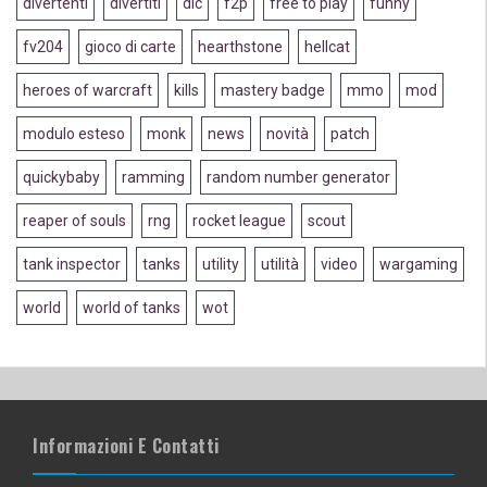
divertenti
divertiti
dlc
f2p
free to play
funny
fv204
gioco di carte
hearthstone
hellcat
heroes of warcraft
kills
mastery badge
mmo
mod
modulo esteso
monk
news
novità
patch
quickybaby
ramming
random number generator
reaper of souls
rng
rocket league
scout
tank inspector
tanks
utility
utilità
video
wargaming
world
world of tanks
wot
Informazioni E Contatti