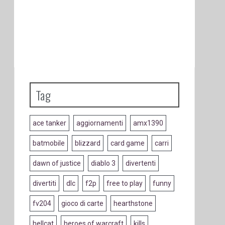
Tag
ace tanker
aggiornamenti
amx1390
batmobile
blizzard
card game
carri
dawn of justice
diablo 3
divertenti
divertiti
dlc
f2p
free to play
funny
fv204
gioco di carte
hearthstone
hellcat
heroes of warcraft
kills