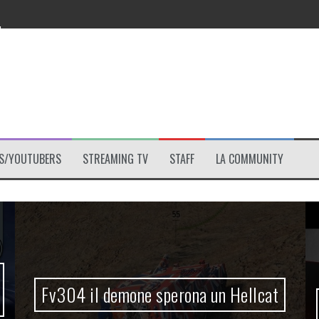
!
le?
S/YOUTUBERS
STREAMING TV
STAFF
LA COMMUNITY
Fv304 il demone sperona un Hellcat