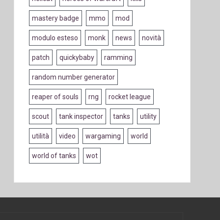
mastery badge
mmo
mod
modulo esteso
monk
news
novità
patch
quickybaby
ramming
random number generator
reaper of souls
rng
rocket league
scout
tank inspector
tanks
utility
utilità
video
wargaming
world
world of tanks
wot