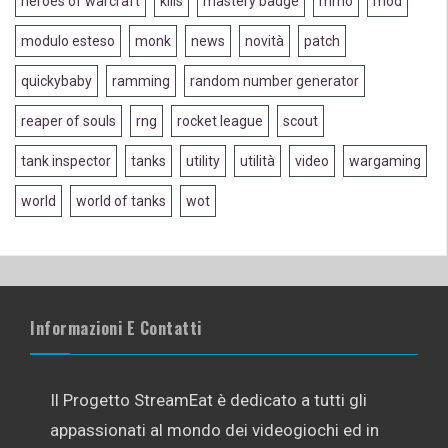
heroes of warcraft
kills
mastery badge
mmo
mod
modulo esteso
monk
news
novità
patch
quickybaby
ramming
random number generator
reaper of souls
rng
rocket league
scout
tank inspector
tanks
utility
utilità
video
wargaming
world
world of tanks
wot
Informazioni E Contatti
Il Progetto StreamEat è dedicato a tutti gli
appassionati al mondo dei videogiochi ed in