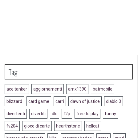
Tag
ace tanker
aggiornamenti
amx1390
batmobile
blizzard
card game
carri
dawn of justice
diablo 3
divertenti
divertiti
dlc
f2p
free to play
funny
fv204
gioco di carte
hearthstone
hellcat