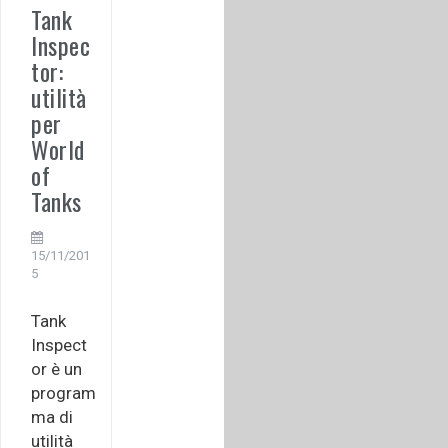
Tank
Inspec
tor:
utilità
per
World
of
Tanks
15/11/201
5
Tank
Inspect
or è un
program
ma di
utilità