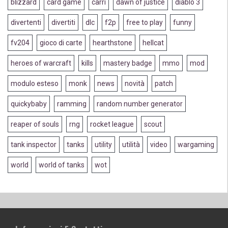
blizzard
card game
carri
dawn of justice
diablo 3
divertenti
divertiti
dlc
f2p
free to play
funny
fv204
gioco di carte
hearthstone
hellcat
heroes of warcraft
kills
mastery badge
mmo
mod
modulo esteso
monk
news
novità
patch
quickybaby
ramming
random number generator
reaper of souls
rng
rocket league
scout
tank inspector
tanks
utility
utilità
video
wargaming
world
world of tanks
wot