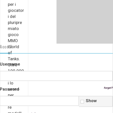
per i
giocator
i del
pluripre
miato
gioco
MMO
Accedi
World
of
Tanks.
Username
Oltre
100.000
giocator
i lo
forget?
usano
Password
per
Show
conosce
re