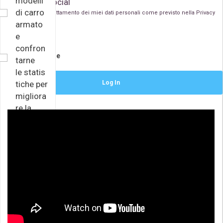
modelli
Accedi con i Social
di carro
Acconsento al trattamento dei miei dati personali come previsto nella
Privacy
Policy
armato
e
confron
Remember Me
tarne
le statis
tiche per
migliora
re la
propria
efficienz
a in batt
aglia. E’
possibil
e
visualizz
are le
caratteri