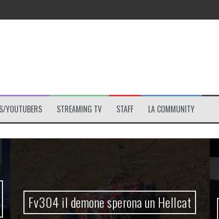
!
le?
S/YOUTUBERS
STREAMING TV
STAFF
LA COMMUNITY
Fv304 il demone sperona un Hellcat