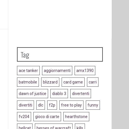
Tag
ace tanker
aggiornamenti
amx1390
batmobile
blizzard
card game
carri
dawn of justice
diablo 3
divertenti
divertiti
dlc
f2p
free to play
funny
fv204
gioco di carte
hearthstone
hellcat
heroes of warcraft
kills