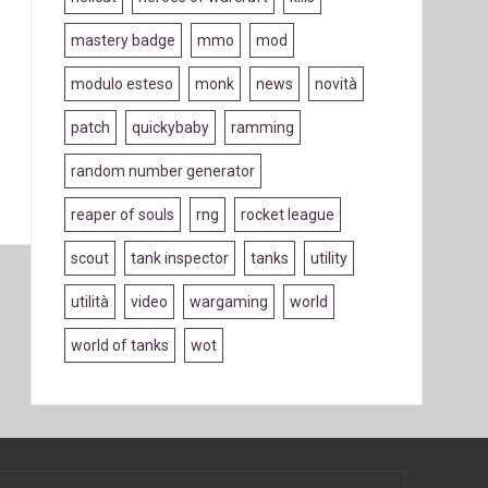
mastery badge
mmo
mod
modulo esteso
monk
news
novità
patch
quickybaby
ramming
random number generator
reaper of souls
rng
rocket league
scout
tank inspector
tanks
utility
utilità
video
wargaming
world
world of tanks
wot