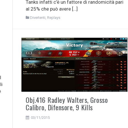
Tanks infatti c’è un fattore di randomicità pari
al 25% che può avere […]
Divertenti
,
Replays
l
li
e
Obj.416 Radley Walters, Grosso
Calibro, Difensore, 9 Kills
03/11/2015